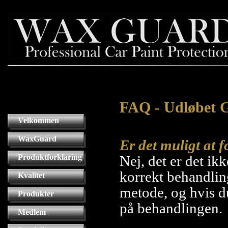
FAQ - Udløbet 
Velkommen
WaxGuard
Er det muligt at
Produktforklaring
Nej, det er det i
korrekt behandli
Kvalitet
metode, og hvis du
Produkter
på behandlingen.
Medlem